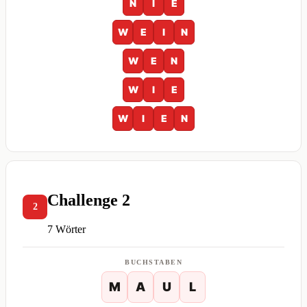
N
I
E
W
E
I
N
W
E
N
W
I
E
W
I
E
N
Challenge 2
2
7 Wörter
BUCHSTABEN
M
A
U
L