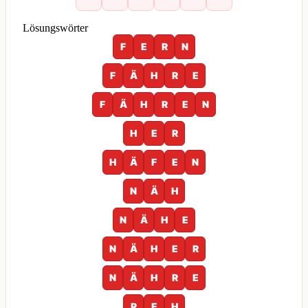
Lösungswörter
F
E
R
N
F
Ä
H
R
E
F
Ä
H
R
E
N
H
E
R
H
Ä
F
E
N
N
Ä
H
N
Ä
H
E
N
Ä
H
E
R
N
Ä
H
R
E
R
E
H