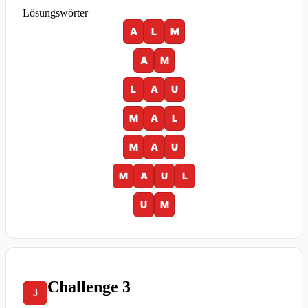
Lösungswörter
A
L
M
A
M
L
A
U
M
A
L
M
A
U
M
A
U
L
U
M
Challenge 3
3