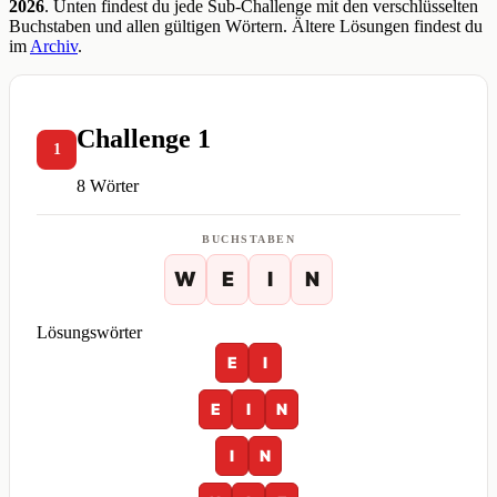
2026
. Unten findest du jede Sub-Challenge mit den verschlüsselten
Buchstaben und allen gültigen Wörtern. Ältere Lösungen findest du
im
Archiv
.
Challenge 1
1
8 Wörter
BUCHSTABEN
W
E
I
N
Lösungswörter
E
I
E
I
N
I
N