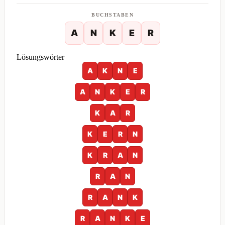
BUCHSTABEN
A
N
K
E
R
Lösungswörter
A
K
N
E
A
N
K
E
R
K
A
R
K
E
R
N
K
R
A
N
R
A
N
R
A
N
K
R
A
N
K
E