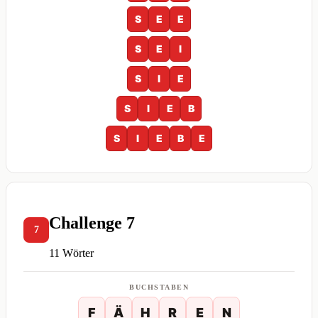
S
E
E
S
E
I
S
I
E
S
I
E
B
S
I
E
B
E
Challenge 7
7
11 Wörter
BUCHSTABEN
F
Ä
H
R
E
N