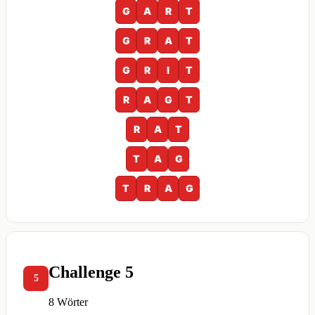
G
A
R
T
G
R
A
T
G
R
I
T
R
A
G
T
R
A
T
T
A
G
T
R
A
G
Challenge 5
5
8 Wörter