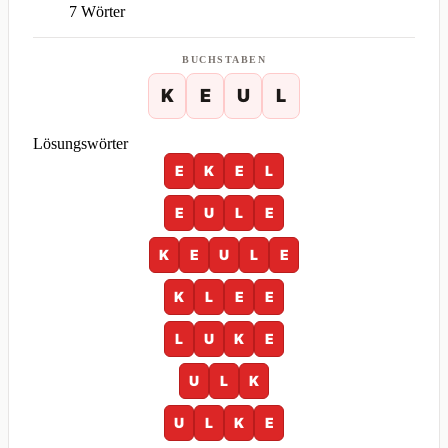
7 Wörter
BUCHSTABEN
K
E
U
L
Lösungswörter
E
K
E
L
E
U
L
E
K
E
U
L
E
K
L
E
E
L
U
K
E
U
L
K
U
L
K
E