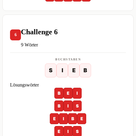
Challenge 6
6
9 Wörter
BUCHSTABEN
S
I
E
B
Lösungswörter
B
E
I
B
I
S
E
I
B
E
E
I
S