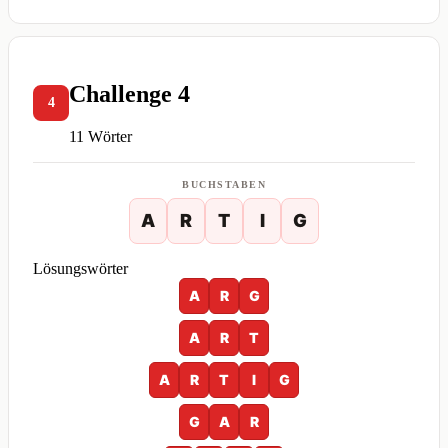
Challenge 4
4
11 Wörter
BUCHSTABEN
A
R
T
I
G
Lösungswörter
A
R
G
A
R
T
A
R
T
I
G
G
A
R