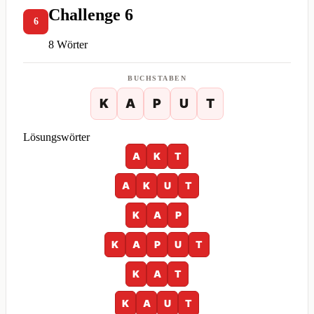
Challenge 6
6
8 Wörter
BUCHSTABEN
K
A
P
U
T
Lösungswörter
A
K
T
A
K
U
T
K
A
P
K
A
P
U
T
K
A
T
K
A
U
T