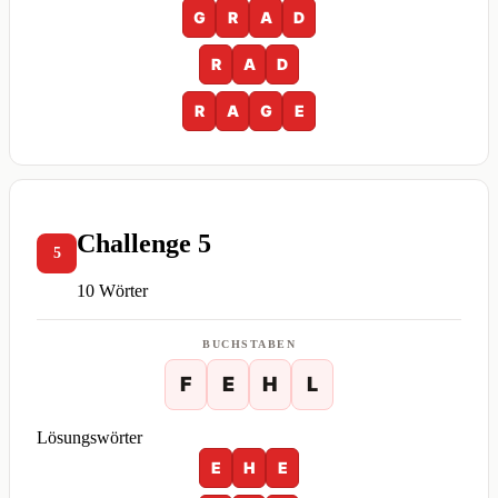
G
R
A
D
R
A
D
R
A
G
E
Challenge 5
5
10 Wörter
BUCHSTABEN
F
E
H
L
Lösungswörter
E
H
E