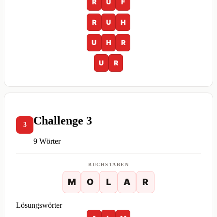
R
U
F
R
U
H
U
H
R
U
R
Challenge 3
3
9 Wörter
BUCHSTABEN
M
O
L
A
R
Lösungswörter