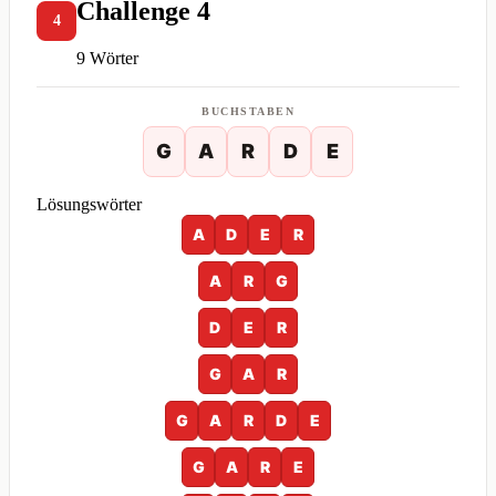
Challenge 4
4
9 Wörter
BUCHSTABEN
G
A
R
D
E
Lösungswörter
A
D
E
R
A
R
G
D
E
R
G
A
R
G
A
R
D
E
G
A
R
E