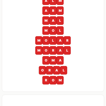
A
L
M
A
R
M
M
A
L
M
O
L
M
O
L
A
R
M
O
R
A
L
O
M
A
O
R
A
L
R
O
M