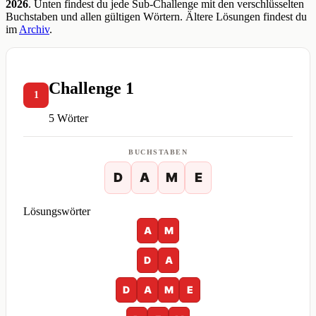
2026
. Unten findest du jede Sub-Challenge mit den verschlüsselten
Buchstaben und allen gültigen Wörtern. Ältere Lösungen findest du
im
Archiv
.
Challenge 1
1
5 Wörter
BUCHSTABEN
D
A
M
E
Lösungswörter
A
M
D
A
D
A
M
E