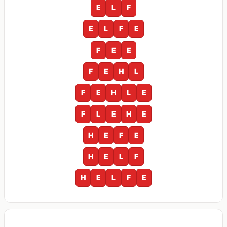
E
L
F
E
L
F
E
F
E
E
F
E
H
L
F
E
H
L
E
F
L
E
H
E
H
E
F
E
H
E
L
F
H
E
L
F
E