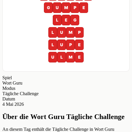
G
U
M
P
E
L
E
G
L
U
M
P
L
U
P
E
U
L
M
E
Spiel
Wort Guru
Modus
Tägliche Challenge
Datum
4 Mai 2026
Über die Wort Guru Tägliche Challenge
An diesem Tag enthält die Tägliche Challenge in Wort Guru