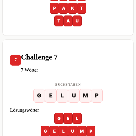
P
A
K
T
T
A
U
Challenge 7
7
7 Wörter
BUCHSTABEN
G
E
L
U
M
P
Lösungswörter
G
E
L
G
E
L
U
M
P