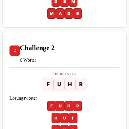
D
E
M
M
A
D
E
Challenge 2
2
6 Wörter
BUCHSTABEN
F
U
H
R
Lösungswörter
F
U
H
R
H
U
F