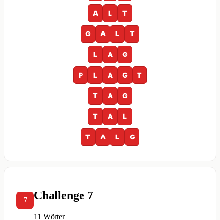
A
L
T
G
A
L
T
L
A
G
P
L
A
G
T
T
A
G
T
A
L
T
A
L
G
Challenge 7
7
11 Wörter