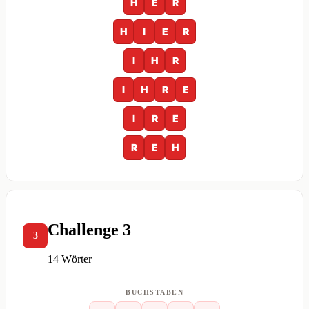
H
E
R
H
I
E
R
I
H
R
I
H
R
E
I
R
E
R
E
H
Challenge 3
3
14 Wörter
BUCHSTABEN