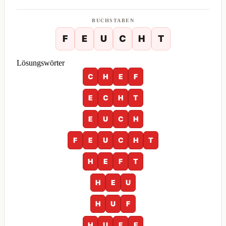
BUCHSTABEN
F
E
U
C
H
T
Lösungswörter
C
H
E
F
E
C
H
T
E
U
C
H
F
E
U
C
H
T
H
E
F
T
H
E
U
H
U
F
H
U
F
E