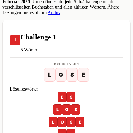
Februar 2026
. Unten findest du jede Sub-Challenge mit den
verschlüsselten Buchstaben und allen gültigen Wörtern. Ältere
Lösungen findest du im
Archiv
.
Challenge 1
1
5 Wörter
BUCHSTABEN
L
O
S
E
Lösungswörter
E
S
L
O
S
L
O
S
E