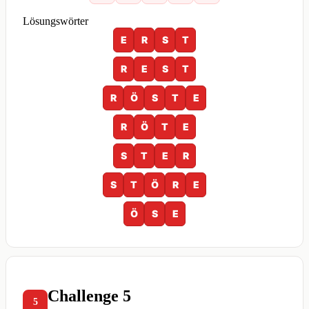
Lösungswörter
E
R
S
T
R
E
S
T
R
Ö
S
T
E
R
Ö
T
E
S
T
E
R
S
T
Ö
R
E
Ö
S
E
Challenge 5
5