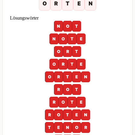
O
R
T
E
N
Lösungswörter
N
O
T
N
O
T
E
O
R
T
O
R
T
E
O
R
T
E
N
R
O
T
R
O
T
E
R
O
T
E
N
T
E
N
O
R