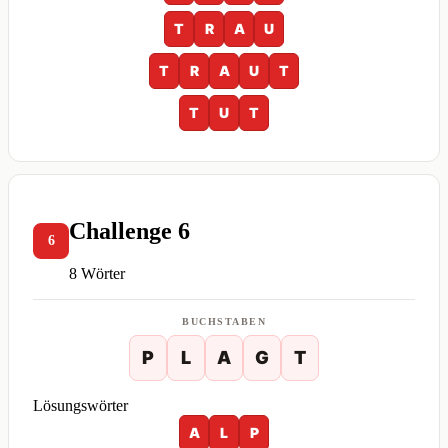
T
R
A
U
T
R
A
U
T
T
U
T
Challenge 6
6
8 Wörter
BUCHSTABEN
P
L
A
G
T
Lösungswörter
A
L
P