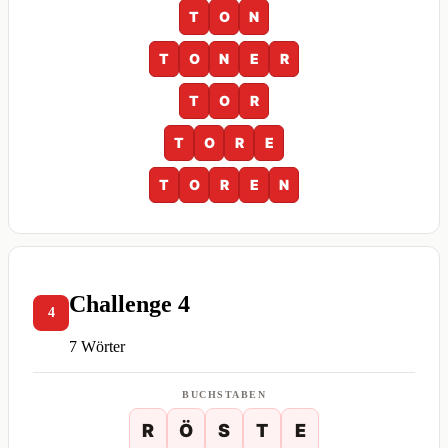
T
O
N
T
O
N
E
R
T
O
R
T
O
R
E
T
O
R
E
N
Challenge 4
4
7 Wörter
BUCHSTABEN
R
Ö
S
T
E