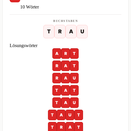
10 Wörter
BUCHSTABEN
T
R
A
U
Lösungswörter
A
R
T
R
A
T
R
A
U
T
A
T
T
A
U
T
A
U
T
T
R
A
T