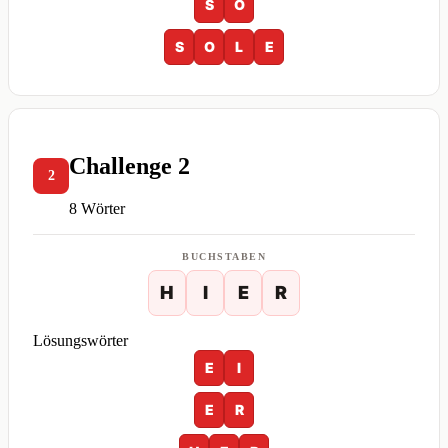
S
O
S
O
L
E
Challenge 2
2
8 Wörter
BUCHSTABEN
H
I
E
R
Lösungswörter
E
I
E
R