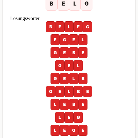
B
E
L
G
Lösungswörter
B
E
L
E
G
E
G
E
L
G
E
B
E
G
E
L
G
E
L
B
G
E
L
B
E
L
E
B
E
L
E
G
L
E
G
E