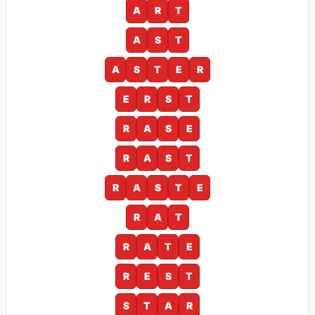
A
R
T
A
S
T
A
S
T
E
R
E
R
S
T
R
A
S
E
R
A
S
T
R
A
S
T
E
R
A
T
R
A
T
E
R
E
S
T
S
T
A
R