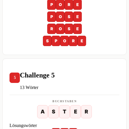
P
O
R
E
P
O
S
E
R
O
S
E
S
P
O
R
E
Challenge 5
5
13 Wörter
BUCHSTABEN
A
S
T
E
R
Lösungswörter