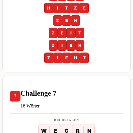
H
I
T
Z
E
Z
E
H
Z
E
I
T
Z
I
E
H
Z
I
E
H
T
Challenge 7
7
16 Wörter
BUCHSTABEN
W
E
G
R
N