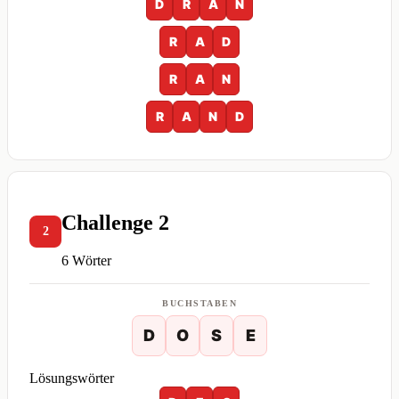
D
R
A
N
R
A
D
R
A
N
R
A
N
D
Challenge 2
2
6 Wörter
BUCHSTABEN
D
O
S
E
Lösungswörter