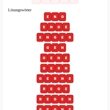
Lösungswörter
E
N
G
E
N
G
E
E
N
G
E
R
G
E
N
G
E
N
E
G
E
R
N
G
E
R
N
E
R
E
G
E
R
E
G
E
N
R
E
G
N
E