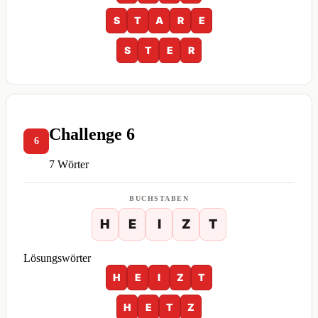
S
T
A
R
E
S
T
E
R
Challenge 6
6
7 Wörter
BUCHSTABEN
H
E
I
Z
T
Lösungswörter
H
E
I
Z
T
H
E
T
Z