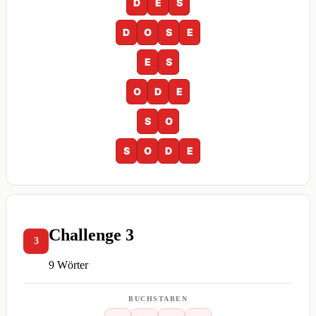
D
E
S
D
O
S
E
E
S
O
D
E
S
O
S
O
D
E
Challenge 3
3
9 Wörter
BUCHSTABEN