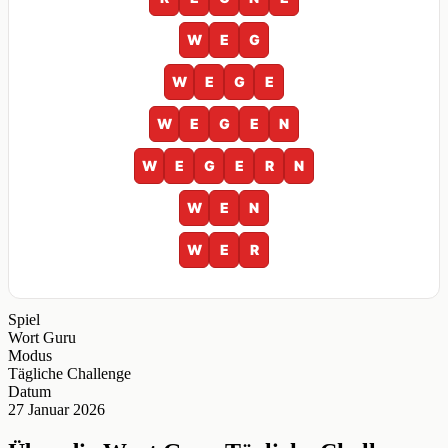
W
E
G
W
E
G
E
W
E
G
E
N
W
E
G
E
R
N
W
E
N
W
E
R
Spiel
Wort Guru
Modus
Tägliche Challenge
Datum
27 Januar 2026