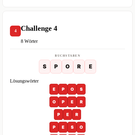
Challenge 4
4
8 Wörter
BUCHSTABEN
S
P
O
R
E
Lösungswörter
E
P
O
S
O
P
E
R
P
E
R
P
E
S
O