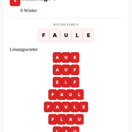
6
9 Wörter
BUCHSTABEN
F
A
U
L
E
Lösungswörter
A
U
E
A
U
F
E
L
F
F
A
U
L
F
A
U
L
E
F
L
A
U
L
A
U