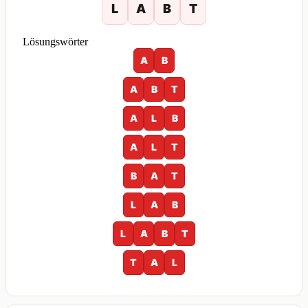
L
A
B
T
Lösungswörter
A
B
A
B
T
A
L
B
A
L
T
B
A
T
L
A
B
L
A
B
T
T
A
L