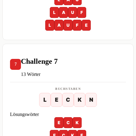
L
A
U
F
L
A
U
F
E
Challenge 7
7
13 Wörter
BUCHSTABEN
L
E
C
K
N
Lösungswörter
E
C
K
E
C
K
E