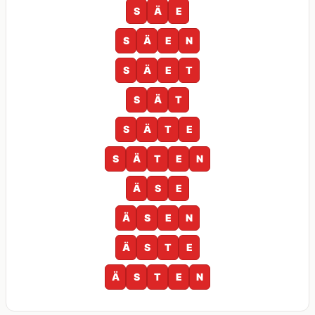
S
Ä
E
S
Ä
E
N
S
Ä
E
T
S
Ä
T
S
Ä
T
E
S
Ä
T
E
N
Ä
S
E
Ä
S
E
N
Ä
S
T
E
Ä
S
T
E
N