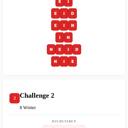
E
I
E
I
D
E
I
N
I
N
N
E
I
D
N
I
E
Challenge 2
2
8 Wörter
BUCHSTABEN