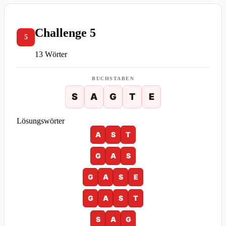
Challenge 5
5
13 Wörter
BUCHSTABEN
S
A
G
T
E
Lösungswörter
A
S
T
G
A
S
G
A
S
E
G
A
S
T
S
A
G