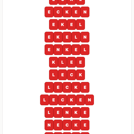
E
C
K
E
N
E
K
E
L
E
K
E
L
N
E
N
K
E
L
K
L
E
E
L
E
C
K
L
E
C
K
E
L
E
C
K
E
N
L
E
N
K
E
N
E
C
K
E