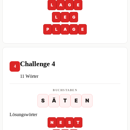
L
A
G
E
L
E
G
P
L
A
G
E
Challenge 4
4
11 Wörter
BUCHSTABEN
S
Ä
T
E
N
Lösungswörter
N
E
S
T