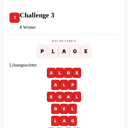
Challenge 3
3
8 Wörter
BUCHSTABEN
P
L
A
G
E
Lösungswörter
A
L
G
E
A
L
P
E
G
A
L
G
E
L
L
A
G