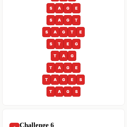
S
A
G
E
S
A
G
T
S
A
G
T
E
S
T
E
G
T
A
G
T
A
G
E
T
A
G
E
S
T
A
G
S
Challenge 6