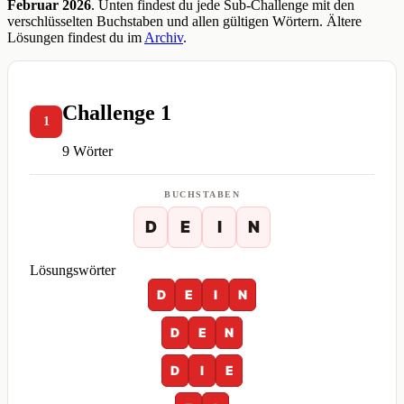
Februar 2026
. Unten findest du jede Sub-Challenge mit den
verschlüsselten Buchstaben und allen gültigen Wörtern. Ältere
Lösungen findest du im
Archiv
.
Challenge 1
1
9 Wörter
BUCHSTABEN
D
E
I
N
Lösungswörter
D
E
I
N
D
E
N
D
I
E