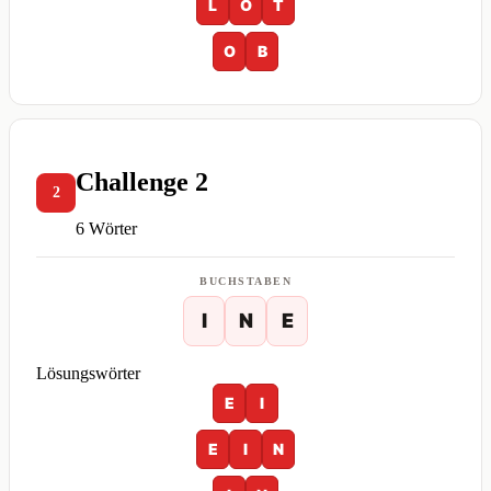
L
O
T
O
B
Challenge 2
2
6 Wörter
BUCHSTABEN
I
N
E
Lösungswörter
E
I
E
I
N