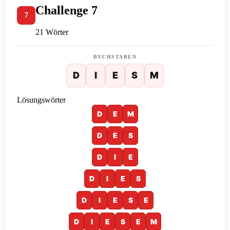
Challenge 7
7
21 Wörter
BUCHSTABEN
D
I
E
S
M
Lösungswörter
D
E
M
D
E
S
D
I
E
D
I
E
S
D
I
E
S
E
D
I
E
S
E
M