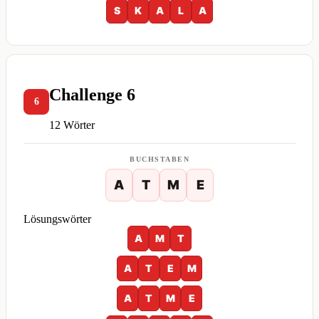
S
K
A
L
A
Challenge 6
6
12 Wörter
BUCHSTABEN
A
T
M
E
Lösungswörter
A
M
T
A
T
E
M
A
T
M
E