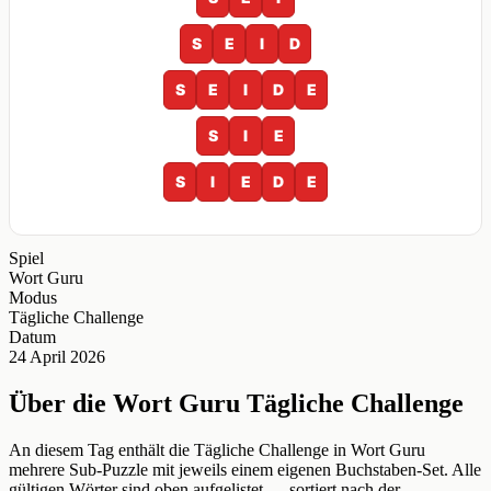
S
E
I
D
S
E
I
D
E
S
I
E
S
I
E
D
E
Spiel
Wort Guru
Modus
Tägliche Challenge
Datum
24 April 2026
Über die Wort Guru Tägliche Challenge
An diesem Tag enthält die Tägliche Challenge in Wort Guru
mehrere Sub-Puzzle mit jeweils einem eigenen Buchstaben-Set. Alle
gültigen Wörter sind oben aufgelistet — sortiert nach der