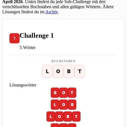
April 2026
. Unten findest du jede Sub-Challenge mit den
verschlüsselten Buchstaben und allen gültigen Wörtern. Ältere
Lösungen findest du im
Archiv
.
Challenge 1
1
5 Wörter
BUCHSTABEN
L
O
B
T
Lösungswörter
B
O
T
L
O
B
L
O
B
T