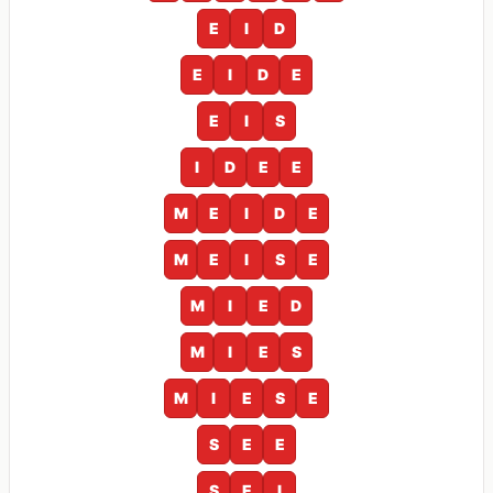
E
I
D
E
I
D
E
E
I
S
I
D
E
E
M
E
I
D
E
M
E
I
S
E
M
I
E
D
M
I
E
S
M
I
E
S
E
S
E
E
S
E
I