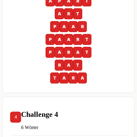
A
P
A
R
T
A
R
T
P
A
A
R
P
A
A
R
T
P
A
R
A
T
R
A
T
T
A
R
A
Challenge 4
4
6 Wörter