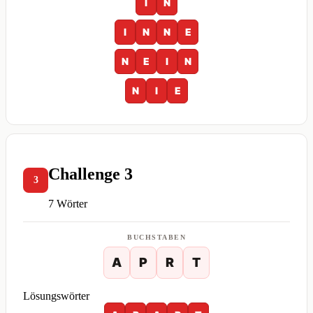
I
N
I
N
N
E
N
E
I
N
N
I
E
Challenge 3
3
7 Wörter
BUCHSTABEN
A
P
R
T
Lösungswörter