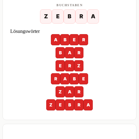
BUCHSTABEN
Z
E
B
R
A
Lösungswörter
A
B
E
R
B
A
R
E
R
Z
R
A
B
E
Z
A
R
Z
E
B
R
A