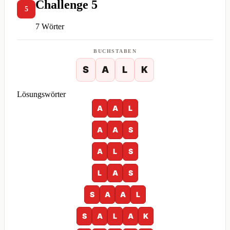
Challenge 5
5
7 Wörter
BUCHSTABEN
S
A
L
K
Lösungswörter
A
A
L
A
A
S
A
L
S
L
A
S
S
A
A
L
S
A
L
A
K