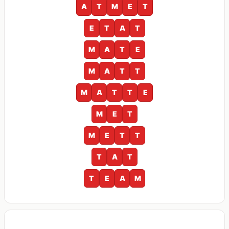
A
T
M
E
T
E
T
A
T
M
A
T
E
M
A
T
T
M
A
T
T
E
M
E
T
M
E
T
T
T
A
T
T
E
A
M