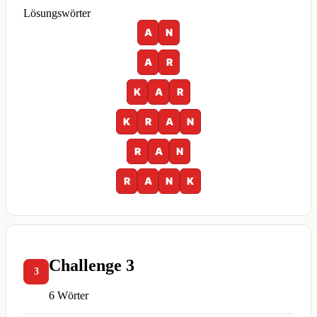
Lösungswörter
A
N
A
R
K
A
R
K
R
A
N
R
A
N
R
A
N
K
Challenge 3
3
6 Wörter