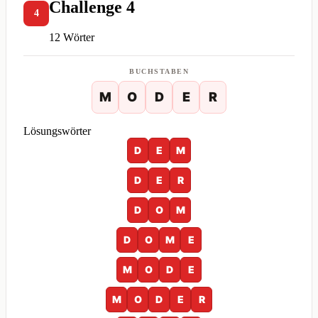
Challenge 4
4
12 Wörter
BUCHSTABEN
M
O
D
E
R
Lösungswörter
D
E
M
D
E
R
D
O
M
D
O
M
E
M
O
D
E
M
O
D
E
R