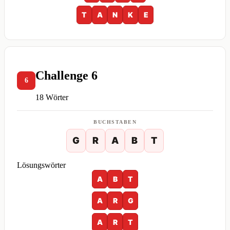
T
A
N
K
E
Challenge 6
6
18 Wörter
BUCHSTABEN
G
R
A
B
T
Lösungswörter
A
B
T
A
R
G
A
R
T