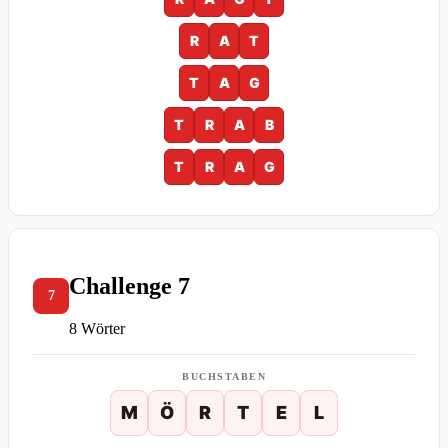
R
A
T
T
A
G
T
R
A
B
T
R
A
G
Challenge 7
7
8 Wörter
BUCHSTABEN
M
Ö
R
T
E
L