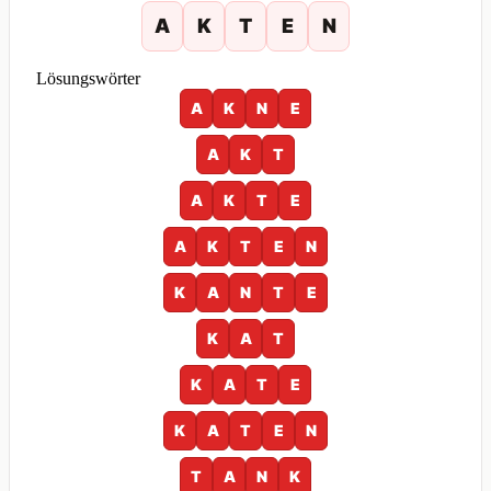
A
K
T
E
N
Lösungswörter
A
K
N
E
A
K
T
A
K
T
E
A
K
T
E
N
K
A
N
T
E
K
A
T
K
A
T
E
K
A
T
E
N
T
A
N
K