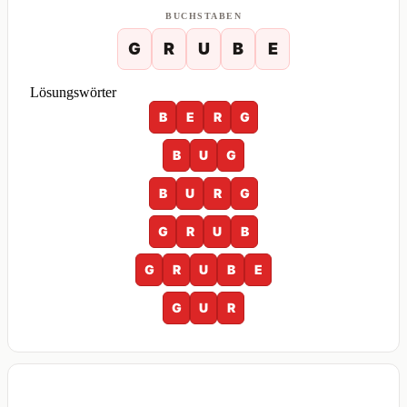
BUCHSTABEN
G
R
U
B
E
Lösungswörter
B
E
R
G
B
U
G
B
U
R
G
G
R
U
B
G
R
U
B
E
G
U
R