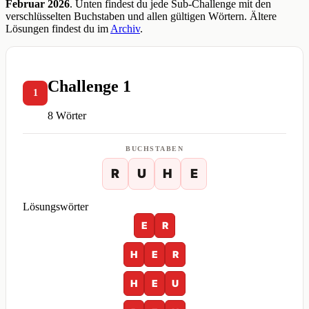
Februar 2026
. Unten findest du jede Sub-Challenge mit den
verschlüsselten Buchstaben und allen gültigen Wörtern. Ältere
Lösungen findest du im
Archiv
.
Challenge 1
1
8 Wörter
BUCHSTABEN
R
U
H
E
Lösungswörter
E
R
H
E
R
H
E
U