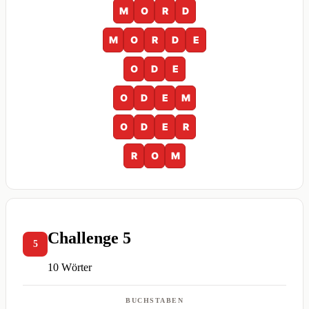
M
O
R
D
M
O
R
D
E
O
D
E
O
D
E
M
O
D
E
R
R
O
M
Challenge 5
5
10 Wörter
BUCHSTABEN