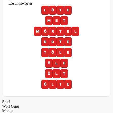
Lösungswörter
L
Ö
T
E
M
E
T
M
Ö
R
T
E
L
R
Ö
T
E
T
Ö
L
E
Ö
L
E
Ö
L
T
Ö
L
T
E
Spiel
Wort Guru
Modus