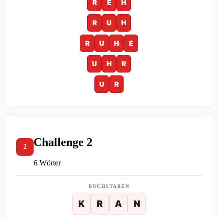
R
E
H
R
U
H
R
U
H
E
U
H
R
U
R
Challenge 2
2
6 Wörter
BUCHSTABEN
K
R
A
N