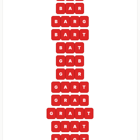
B
A
R
B
A
R
G
B
A
R
T
B
A
T
G
A
B
G
A
R
G
A
R
T
G
R
A
B
G
R
A
B
T
G
R
A
T
R
A
G
T