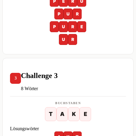
P
E
R
U
P
U
R
P
U
R
E
U
R
Challenge 3
3
8 Wörter
BUCHSTABEN
T
A
K
E
Lösungswörter