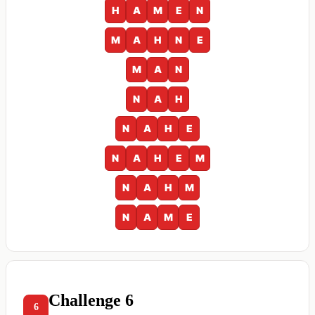
H
A
M
E
N
M
A
H
N
E
M
A
N
N
A
H
N
A
H
E
N
A
H
E
M
N
A
H
M
N
A
M
E
Challenge 6
6