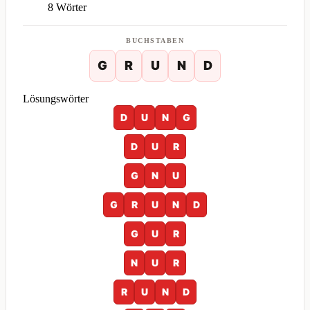
8 Wörter
BUCHSTABEN
G
R
U
N
D
Lösungswörter
D
U
N
G
D
U
R
G
N
U
G
R
U
N
D
G
U
R
N
U
R
R
U
N
D