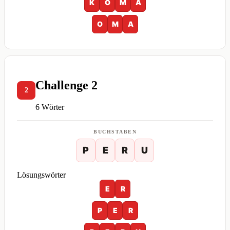
K
O
M
A
O
M
A
Challenge 2
2
6 Wörter
BUCHSTABEN
P
E
R
U
Lösungswörter
E
R
P
E
R