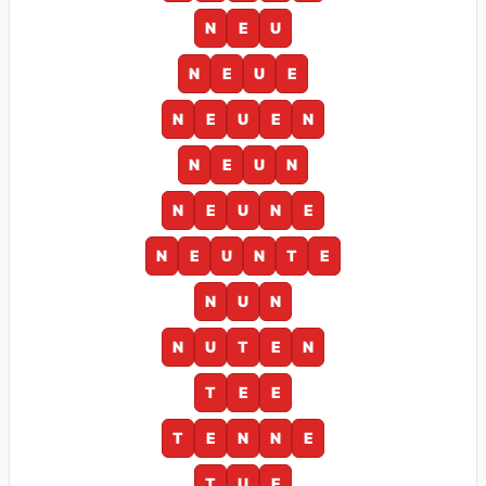
N
E
U
N
E
U
E
N
E
U
E
N
N
E
U
N
N
E
U
N
E
N
E
U
N
T
E
N
U
N
N
U
T
E
N
T
E
E
T
E
N
N
E
T
U
E