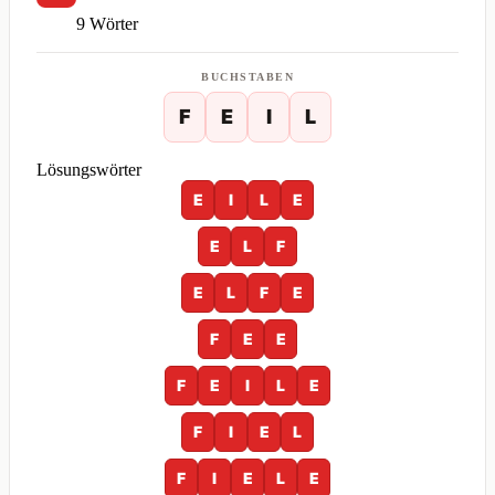
9 Wörter
BUCHSTABEN
F
E
I
L
Lösungswörter
E
I
L
E
E
L
F
E
L
F
E
F
E
E
F
E
I
L
E
F
I
E
L
F
I
E
L
E