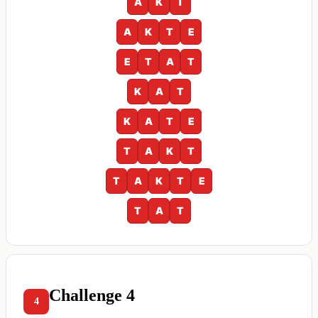
A
K
T
A
K
T
E
E
T
A
T
K
A
T
K
A
T
E
T
A
K
T
T
A
K
T
E
T
A
T
Challenge 4
4