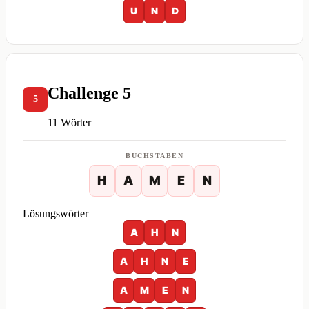
U
N
D
Challenge 5
5
11 Wörter
BUCHSTABEN
H
A
M
E
N
Lösungswörter
A
H
N
A
H
N
E
A
M
E
N