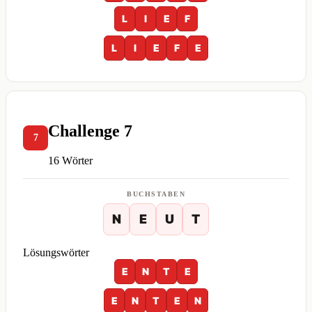
L
I
E
F
L
I
E
F
E
Challenge 7
7
16 Wörter
BUCHSTABEN
N
E
U
T
Lösungswörter
E
N
T
E
E
N
T
E
N