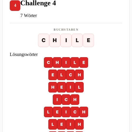
Challenge 4
4
7 Wörter
BUCHSTABEN
C
H
I
L
E
Lösungswörter
C
H
I
L
E
E
L
C
H
H
E
I
L
I
C
H
L
E
I
C
H
L
E
I
H