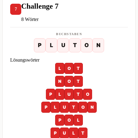
Challenge 7
7
8 Wörter
BUCHSTABEN
P
L
U
T
O
N
Lösungswörter
L
O
T
N
O
T
P
L
U
T
O
P
L
U
T
O
N
P
O
L
P
U
L
T