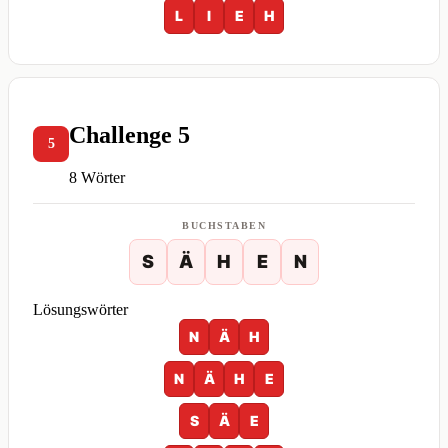
L
I
E
H
Challenge 5
5
8 Wörter
BUCHSTABEN
S
Ä
H
E
N
Lösungswörter
N
Ä
H
N
Ä
H
E
S
Ä
E