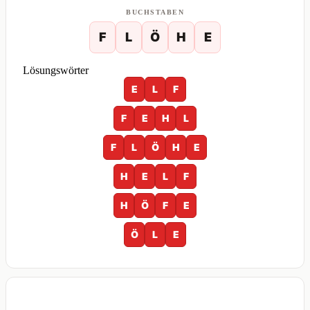
BUCHSTABEN
F
L
Ö
H
E
Lösungswörter
E
L
F
F
E
H
L
F
L
Ö
H
E
H
E
L
F
H
Ö
F
E
Ö
L
E