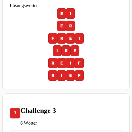
Lösungswörter
E
I
E
R
F
R
E
I
I
R
E
R
E
I
F
R
I
E
F
Challenge 3
3
6 Wörter