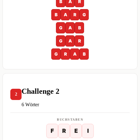
B
A
R
B
A
R
G
G
A
B
G
A
R
G
R
A
B
Challenge 2
2
6 Wörter
BUCHSTABEN
F
R
E
I