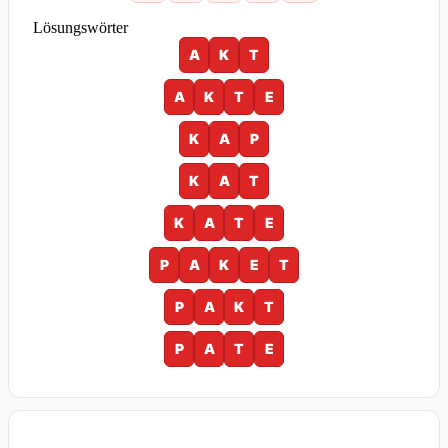
Lösungswörter
A
K
T
A
K
T
E
K
A
P
K
A
T
K
A
T
E
P
A
K
E
T
P
A
K
T
P
A
T
E