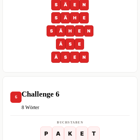
S
Ä
E
N
S
Ä
H
E
S
Ä
H
E
N
Ä
S
E
Ä
S
E
N
Challenge 6
6
8 Wörter
BUCHSTABEN
P
A
K
E
T