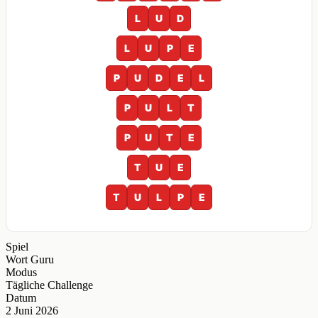
L
U
D
L
U
P
E
P
U
D
E
L
P
U
L
T
P
U
T
E
T
U
E
T
U
L
P
E
Spiel
Wort Guru
Modus
Tägliche Challenge
Datum
2 Juni 2026