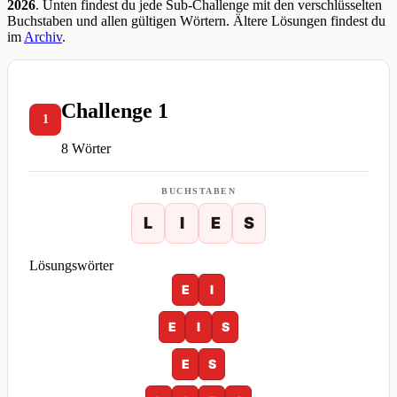
2026
. Unten findest du jede Sub-Challenge mit den verschlüsselten
Buchstaben und allen gültigen Wörtern. Ältere Lösungen findest du
im
Archiv
.
Challenge 1
1
8 Wörter
BUCHSTABEN
L
I
E
S
Lösungswörter
E
I
E
I
S
E
S