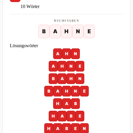
10 Wörter
BUCHSTABEN
B
A
H
N
E
Lösungswörter
A
H
N
A
H
N
E
B
A
H
N
B
A
H
N
E
H
A
B
H
A
B
E
H
A
B
E
N