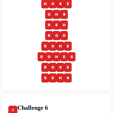
H
O
S
E
O
H
R
R
E
H
R
O
H
R
O
H
E
R
O
H
E
S
R
O
S
E
S
E
H
R
Challenge 6
6