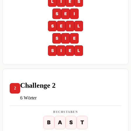
L
I
E
S
S
E
I
S
E
I
L
S
I
E
S
I
E
L
Challenge 2
2
6 Wörter
BUCHSTABEN
B
A
S
T