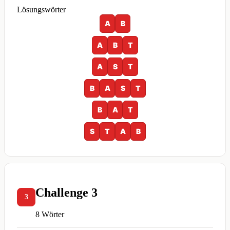
Lösungswörter
A
B
A
B
T
A
S
T
B
A
S
T
B
A
T
S
T
A
B
Challenge 3
3
8 Wörter