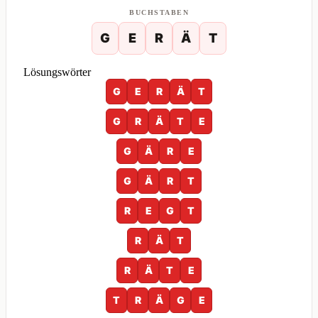
BUCHSTABEN
G
E
R
Ä
T
Lösungswörter
G
E
R
Ä
T
G
R
Ä
T
E
G
Ä
R
E
G
Ä
R
T
R
E
G
T
R
Ä
T
R
Ä
T
E
T
R
Ä
G
E