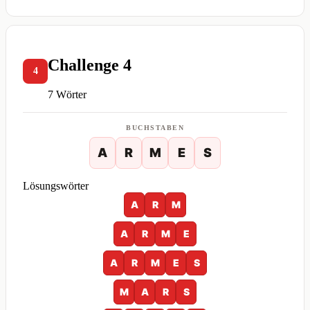
Challenge 4
4
7 Wörter
BUCHSTABEN
A
R
M
E
S
Lösungswörter
A
R
M
A
R
M
E
A
R
M
E
S
M
A
R
S