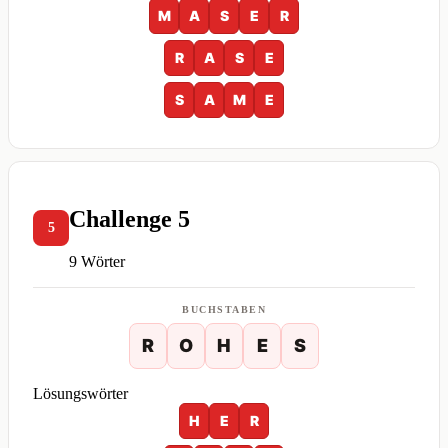
M
A
S
E
R
R
A
S
E
S
A
M
E
Challenge 5
5
9 Wörter
BUCHSTABEN
R
O
H
E
S
Lösungswörter
H
E
R