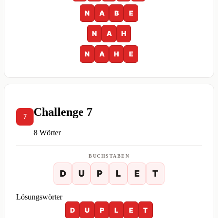
N
A
B
E
N
A
H
N
A
H
E
Challenge 7
7
8 Wörter
BUCHSTABEN
D
U
P
L
E
T
Lösungswörter
D
U
P
L
E
T