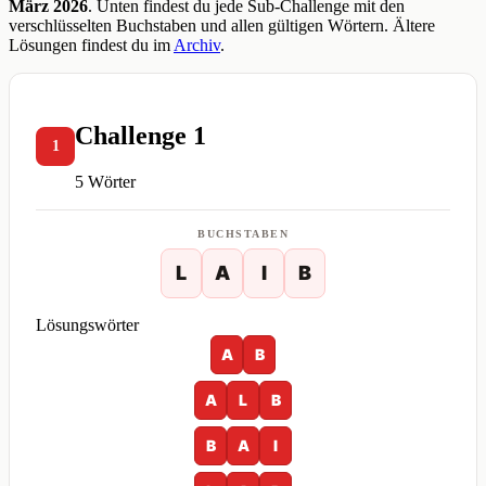
März 2026
. Unten findest du jede Sub-Challenge mit den
verschlüsselten Buchstaben und allen gültigen Wörtern. Ältere
Lösungen findest du im
Archiv
.
Challenge 1
1
5 Wörter
BUCHSTABEN
L
A
I
B
Lösungswörter
A
B
A
L
B
B
A
I