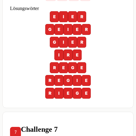
Lösungswörter
E
I
E
R
G
E
I
E
R
G
I
E
R
I
R
E
R
E
G
E
R
E
G
I
E
R
I
E
G
E
Challenge 7
7