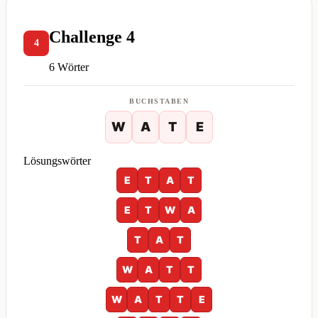
Challenge 4
4
6 Wörter
BUCHSTABEN
W
A
T
E
Lösungswörter
E
T
A
T
E
T
W
A
T
A
T
W
A
T
T
W
A
T
T
E