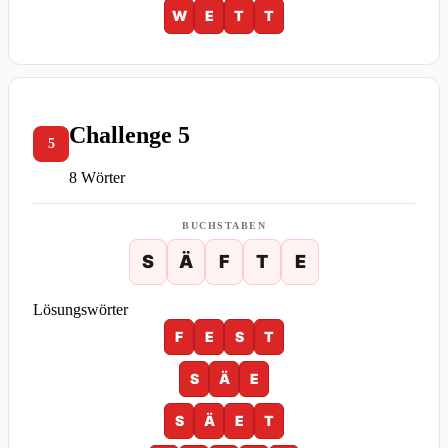
W
E
T
T
Challenge 5
5
8 Wörter
BUCHSTABEN
S
Ä
F
T
E
Lösungswörter
F
E
S
T
S
Ä
E
S
Ä
E
T