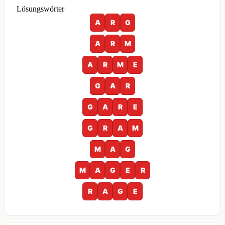
Lösungswörter
A
R
G
A
R
M
A
R
M
E
G
A
R
G
A
R
E
G
R
A
M
M
A
G
M
A
G
E
R
R
A
G
E