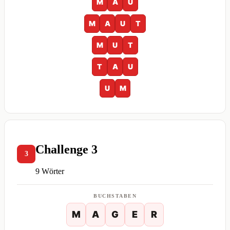
M
A
U
M
A
U
T
M
U
T
T
A
U
U
M
Challenge 3
3
9 Wörter
BUCHSTABEN
M
A
G
E
R