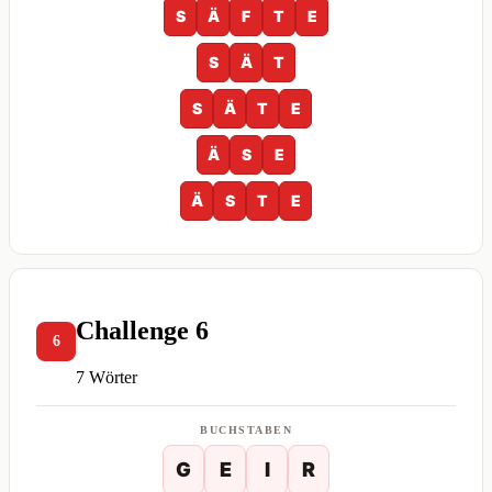
S
Ä
F
T
E
S
Ä
T
S
Ä
T
E
Ä
S
E
Ä
S
T
E
Challenge 6
6
7 Wörter
BUCHSTABEN
G
E
I
R