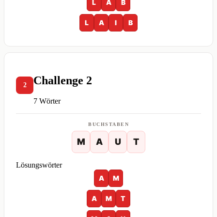
L
A
B
L
A
I
B
Challenge 2
2
7 Wörter
BUCHSTABEN
M
A
U
T
Lösungswörter
A
M
A
M
T