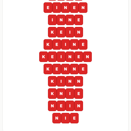
E
I
N
E
N
I
N
N
E
K
E
I
N
K
E
I
N
E
K
E
I
N
E
N
K
E
N
N
E
K
I
N
N
K
N
I
E
N
E
I
N
N
I
E