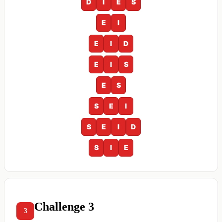
D
I
E
S
E
I
E
I
D
E
I
S
E
S
S
E
I
S
E
I
D
S
I
E
Challenge 3
3