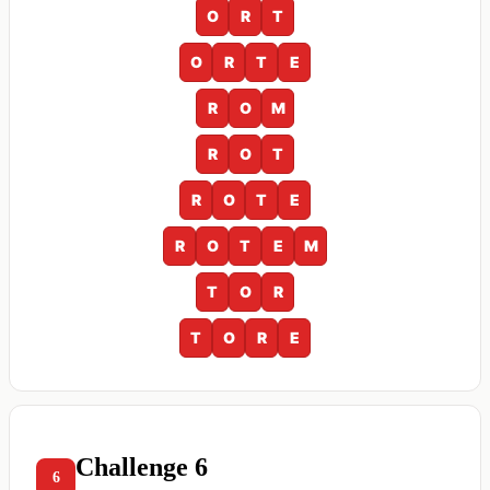
O
R
T
O
R
T
E
R
O
M
R
O
T
R
O
T
E
R
O
T
E
M
T
O
R
T
O
R
E
Challenge 6
6