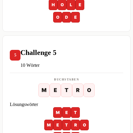
H
O
L
E
O
D
E
Challenge 5
5
10 Wörter
BUCHSTABEN
M
E
T
R
O
Lösungswörter
M
E
T
M
E
T
R
O