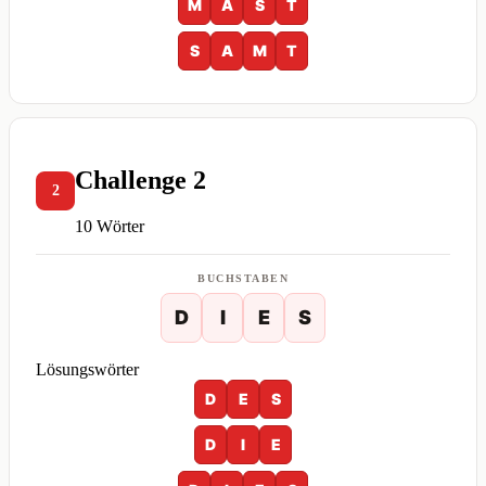
M
A
S
T
S
A
M
T
Challenge 2
2
10 Wörter
BUCHSTABEN
D
I
E
S
Lösungswörter
D
E
S
D
I
E