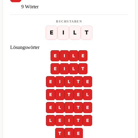
9 Wörter
BUCHSTABEN
E
I
L
T
Lösungswörter
E
I
L
E
E
I
L
T
E
I
L
T
E
E
I
T
E
L
E
L
I
T
E
L
E
I
T
E
T
E
E