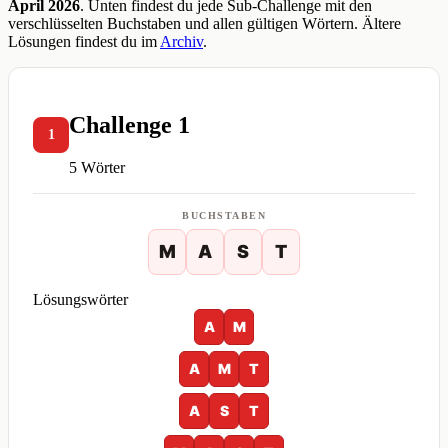
April 2026
. Unten findest du jede Sub-Challenge mit den
verschlüsselten Buchstaben und allen gültigen Wörtern. Ältere
Lösungen findest du im
Archiv
.
Challenge 1
1
5 Wörter
BUCHSTABEN
M
A
S
T
Lösungswörter
A
M
A
M
T
A
S
T