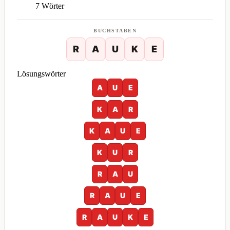
7 Wörter
BUCHSTABEN
R
A
U
K
E
Lösungswörter
A
U
E
K
A
R
K
A
U
E
K
U
R
R
A
U
R
A
U
E
R
A
U
K
E