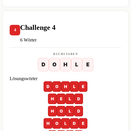
Challenge 4
4
6 Wörter
BUCHSTABEN
D
O
H
L
E
Lösungswörter
D
O
H
L
E
H
E
L
D
H
O
L
D
H
O
L
D
E