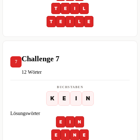
T
E
I
L
T
E
I
L
E
Challenge 7
7
12 Wörter
BUCHSTABEN
K
E
I
N
Lösungswörter
E
I
N
E
I
N
E