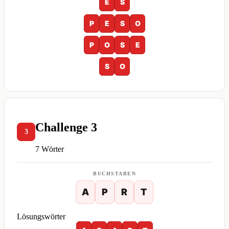
E
S
P
E
S
O
P
O
S
E
S
O
Challenge 3
3
7 Wörter
BUCHSTABEN
A
P
R
T
Lösungswörter