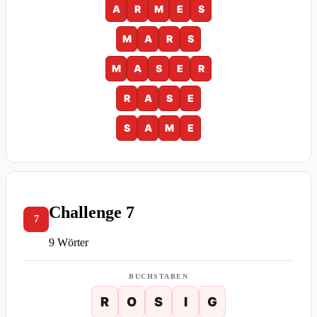
A
R
M
E
S
M
A
R
S
M
A
S
E
R
R
A
S
E
S
A
M
E
Challenge 7
7
9 Wörter
BUCHSTABEN
R
O
S
I
G