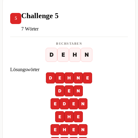
Challenge 5
5
7 Wörter
BUCHSTABEN
D
E
H
N
Lösungswörter
D
E
H
N
E
D
E
N
E
D
E
N
E
H
E
E
H
E
N