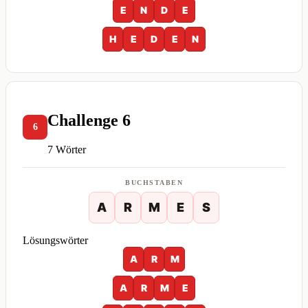
E
N
D
E
H
E
D
E
N
Challenge 6
6
7 Wörter
BUCHSTABEN
A
R
M
E
S
Lösungswörter
A
R
M
A
R
M
E