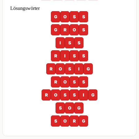
Lösungswörter
G
O
S
S
G
R
O
S
I
S
S
R
I
S
S
R
O
S
I
G
R
O
S
S
R
O
S
S
I
G
S
O
G
S
O
R
G