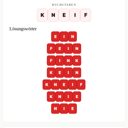
BUCHSTABEN
K
N
E
I
F
Lösungswörter
E
I
N
F
E
I
N
F
I
N
K
K
E
I
N
K
N
E
I
F
K
N
I
E
N
I
E