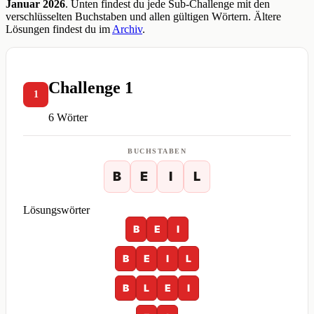
Januar 2026
. Unten findest du jede Sub-Challenge mit den
verschlüsselten Buchstaben und allen gültigen Wörtern. Ältere
Lösungen findest du im
Archiv
.
Challenge 1
1
6 Wörter
BUCHSTABEN
B
E
I
L
Lösungswörter
B
E
I
B
E
I
L
B
L
E
I