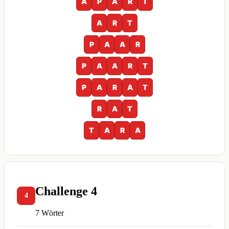
A
P
A
R
T
A
R
T
P
A
A
R
P
A
A
R
T
P
A
R
A
T
R
A
T
T
A
R
A
Challenge 4
4
7 Wörter