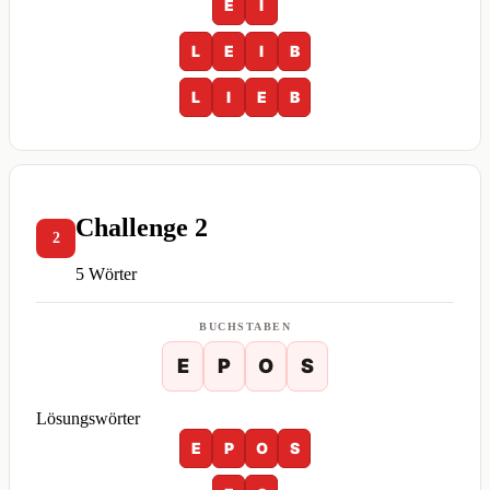
E
I
L
E
I
B
L
I
E
B
Challenge 2
2
5 Wörter
BUCHSTABEN
E
P
O
S
Lösungswörter
E
P
O
S