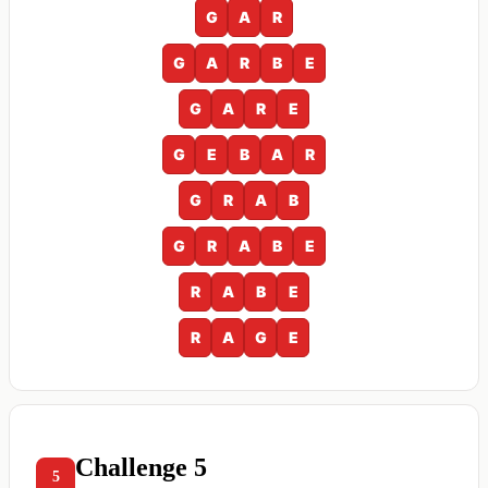
G
A
R
G
A
R
B
E
G
A
R
E
G
E
B
A
R
G
R
A
B
G
R
A
B
E
R
A
B
E
R
A
G
E
Challenge 5
5