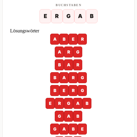
BUCHSTABEN
E
R
G
A
B
Lösungswörter
A
B
E
R
A
R
G
B
A
R
B
A
R
G
B
E
R
G
E
R
G
A
B
G
A
B
G
A
B
E