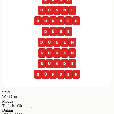
D
Ü
N
N
E
D
Ü
N
N
E
S
D
Ü
S
E
D
Ü
S
E
N
S
Ü
D
E
N
S
Ü
N
D
E
S
Ü
N
D
E
N
Spiel
Wort Guru
Modus
Tägliche Challenge
Datum