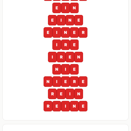
E
I
N
E
I
N
E
E
I
N
E
R
I
R
E
I
R
E
N
N
I
E
N
I
E
R
E
R
E
I
N
R
E
I
N
E