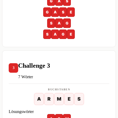
G
A
S
G
A
S
E
S
A
G
S
A
G
E
Challenge 3
3
7 Wörter
BUCHSTABEN
A
R
M
E
S
Lösungswörter