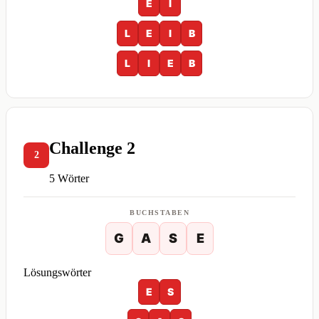
E
I
L
E
I
B
L
I
E
B
Challenge 2
2
5 Wörter
BUCHSTABEN
G
A
S
E
Lösungswörter
E
S