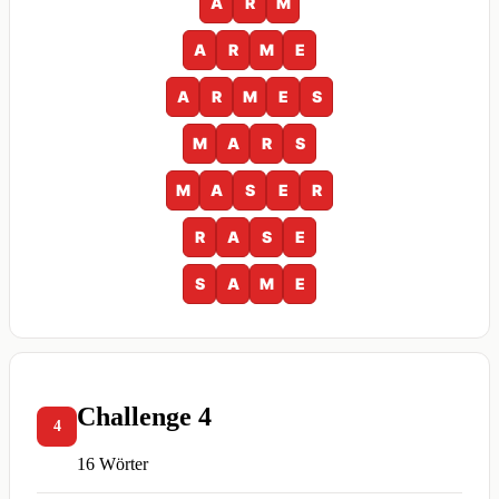
A
R
M
A
R
M
E
A
R
M
E
S
M
A
R
S
M
A
S
E
R
R
A
S
E
S
A
M
E
Challenge 4
4
16 Wörter