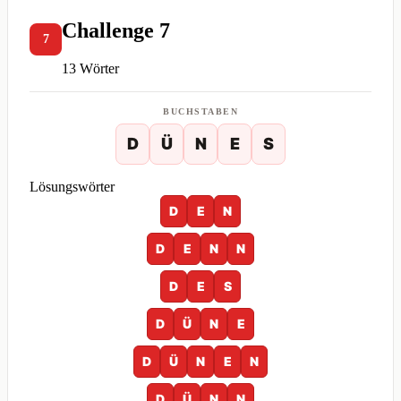
Challenge 7
7
13 Wörter
BUCHSTABEN
D
Ü
N
E
S
Lösungswörter
D
E
N
D
E
N
N
D
E
S
D
Ü
N
E
D
Ü
N
E
N
D
Ü
N
N