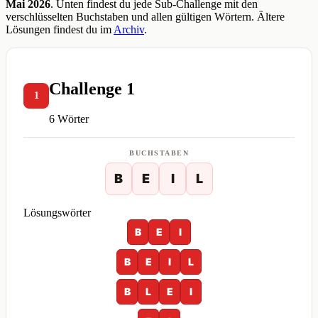
Mai 2026
. Unten findest du jede Sub-Challenge mit den
verschlüsselten Buchstaben und allen gültigen Wörtern. Ältere
Lösungen findest du im
Archiv
.
Challenge 1
1
6 Wörter
BUCHSTABEN
B
E
I
L
Lösungswörter
B
E
I
B
E
I
L
B
L
E
I