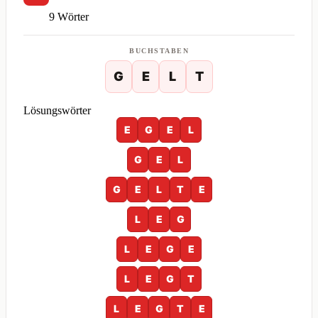
9 Wörter
BUCHSTABEN
G
E
L
T
Lösungswörter
E
G
E
L
G
E
L
G
E
L
T
E
L
E
G
L
E
G
E
L
E
G
T
L
E
G
T
E