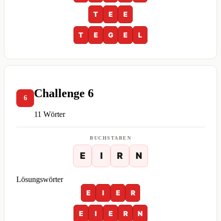
T
E
E
T
E
G
E
L
Challenge 6
6
11 Wörter
BUCHSTABEN
E
I
R
N
Lösungswörter
E
I
E
R
E
I
E
R
N