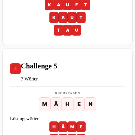
K
A
U
F
T
K
A
U
T
T
A
U
Challenge 5
5
7 Wörter
BUCHSTABEN
M
Ä
H
E
N
Lösungswörter
H
Ä
M
E