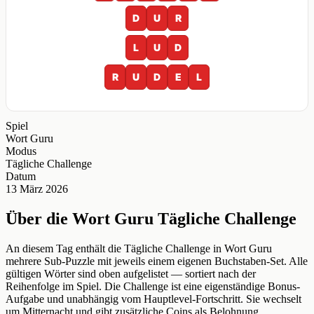
D
U
R
L
U
D
R
U
D
E
L
Spiel
Wort Guru
Modus
Tägliche Challenge
Datum
13 März 2026
Über die Wort Guru Tägliche Challenge
An diesem Tag enthält die Tägliche Challenge in Wort Guru
mehrere Sub-Puzzle mit jeweils einem eigenen Buchstaben-Set. Alle
gültigen Wörter sind oben aufgelistet — sortiert nach der
Reihenfolge im Spiel. Die Challenge ist eine eigenständige Bonus-
Aufgabe und unabhängig vom Hauptlevel-Fortschritt. Sie wechselt
um Mitternacht und gibt zusätzliche Coins als Belohnung.