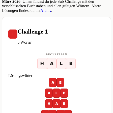
März 2026
. Unten findest du jede Sub-Challenge mit den
verschlüsselten Buchstaben und allen gültigen Wörtern. Ältere
Lösungen findest du im
Archiv
.
Challenge 1
1
5 Wörter
BUCHSTABEN
H
A
L
B
Lösungswörter
A
B
A
L
B
H
A
B