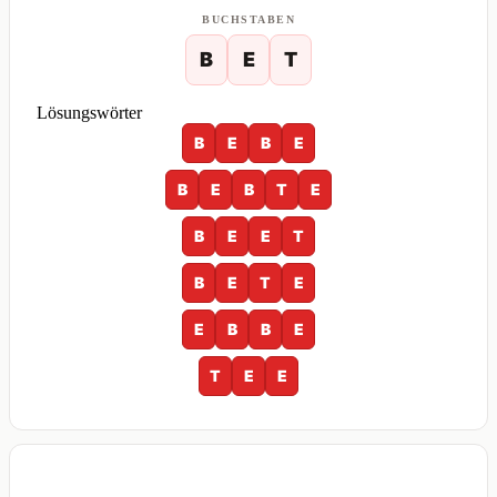
BUCHSTABEN
B
E
T
Lösungswörter
B
E
B
E
B
E
B
T
E
B
E
E
T
B
E
T
E
E
B
B
E
T
E
E