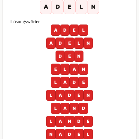
A
D
E
L
N
Lösungswörter
A
D
E
L
A
D
E
L
N
D
E
N
E
L
A
N
L
A
D
E
L
A
D
E
N
L
A
N
D
L
A
N
D
E
N
A
D
E
L