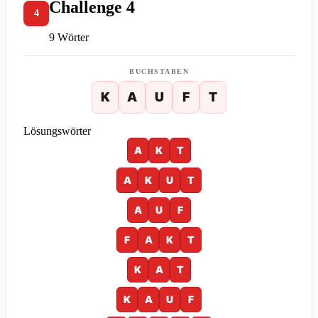
Challenge 4
4
9 Wörter
BUCHSTABEN
K
A
U
F
T
Lösungswörter
A
K
T
A
K
U
T
A
U
F
F
A
K
T
K
A
T
K
A
U
F