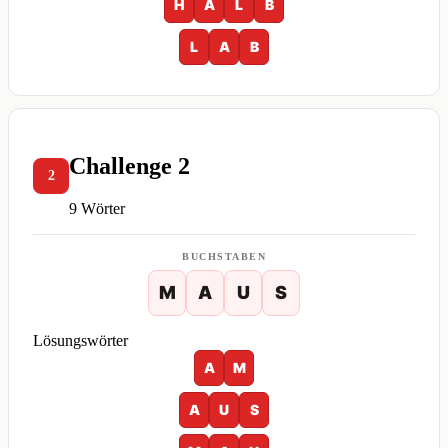
H
A
L
B
L
A
B
Challenge 2
2
9 Wörter
BUCHSTABEN
M
A
U
S
Lösungswörter
A
M
A
U
S