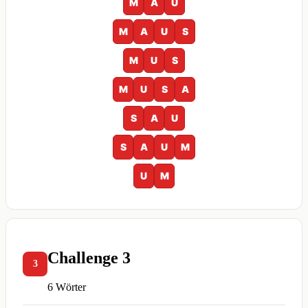
M
A
U
M
A
U
S
M
U
S
M
U
S
A
S
A
U
S
A
U
M
U
M
Challenge 3
3
6 Wörter