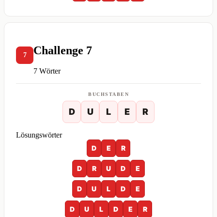
Challenge 7
7
7 Wörter
BUCHSTABEN
D
U
L
E
R
Lösungswörter
D
E
R
D
R
U
D
E
D
U
L
D
E
D
U
L
D
E
R