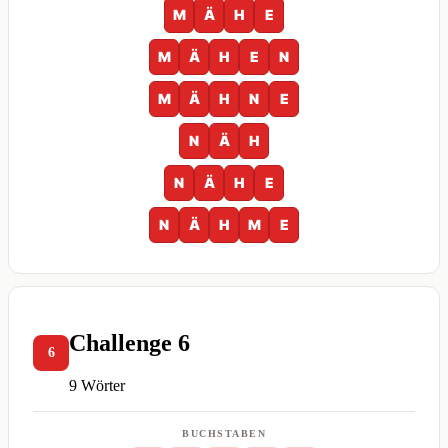
M
Ä
H
E
M
Ä
H
E
N
M
Ä
H
N
E
N
Ä
H
N
Ä
H
E
N
Ä
H
M
E
Challenge 6
6
9 Wörter
BUCHSTABEN