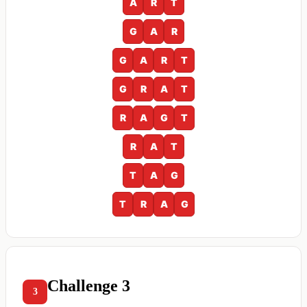
A
R
T
G
A
R
G
A
R
T
G
R
A
T
R
A
G
T
R
A
T
T
A
G
T
R
A
G
Challenge 3
3