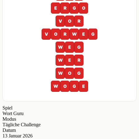
E
R
G
O
V
O
R
V
O
R
W
E
G
W
E
G
W
E
R
W
O
G
W
O
G
E
Spiel
Wort Guru
Modus
Tägliche Challenge
Datum
13 Januar 2026