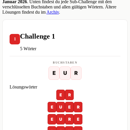
Januar 2026
. Unten findest du jede Sub-Challenge mit den
verschlüsselten Buchstaben und allen gültigen Wörtern. Ältere
Lösungen findest du im
Archiv
.
Challenge 1
1
5 Wörter
BUCHSTABEN
E
U
R
Lösungswörter
E
R
E
U
E
R
E
U
R
E