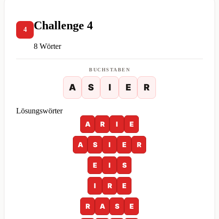
Challenge 4
4
8 Wörter
BUCHSTABEN
A
S
I
E
R
Lösungswörter
A
R
I
E
A
S
I
E
R
E
I
S
I
R
E
R
A
S
E