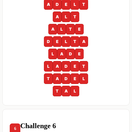
A
D
E
L
T
A
L
T
A
L
T
E
D
E
L
T
A
L
A
D
E
L
A
D
E
T
T
A
D
E
L
T
A
L
Challenge 6
6