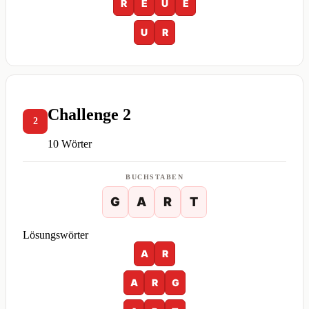
R
E
U
E
U
R
Challenge 2
2
10 Wörter
BUCHSTABEN
G
A
R
T
Lösungswörter
A
R
A
R
G