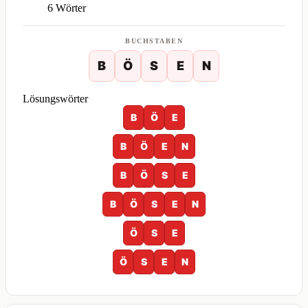
6 Wörter
BUCHSTABEN
B
Ö
S
E
N
Lösungswörter
B
Ö
E
B
Ö
E
N
B
Ö
S
E
B
Ö
S
E
N
Ö
S
E
Ö
S
E
N