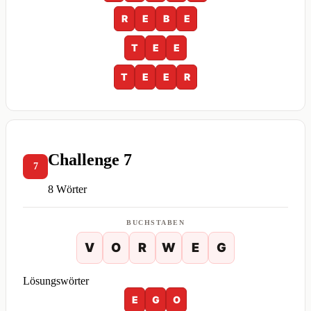
R
E
B
E
T
E
E
T
E
E
R
Challenge 7
7
8 Wörter
BUCHSTABEN
V
O
R
W
E
G
Lösungswörter
E
G
O