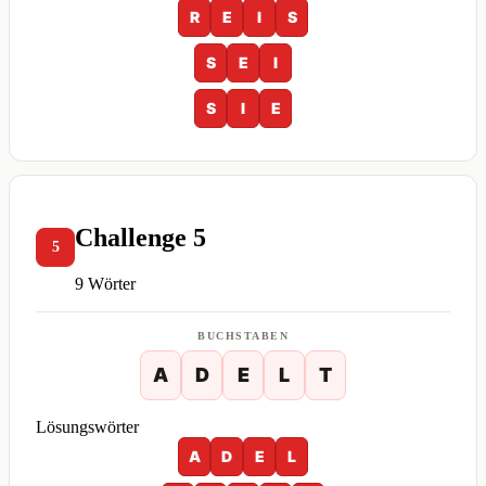
R
E
I
S
S
E
I
S
I
E
Challenge 5
5
9 Wörter
BUCHSTABEN
A
D
E
L
T
Lösungswörter
A
D
E
L