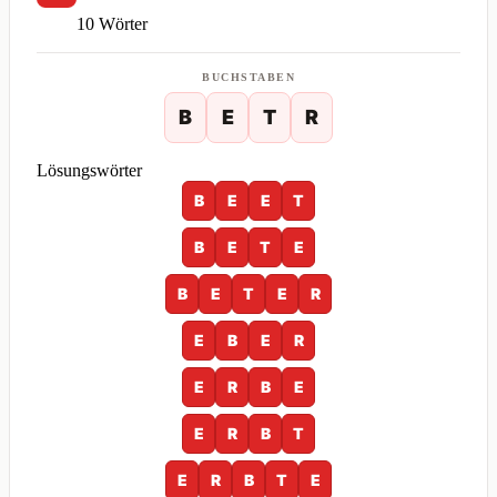
10 Wörter
BUCHSTABEN
B
E
T
R
Lösungswörter
B
E
E
T
B
E
T
E
B
E
T
E
R
E
B
E
R
E
R
B
E
E
R
B
T
E
R
B
T
E