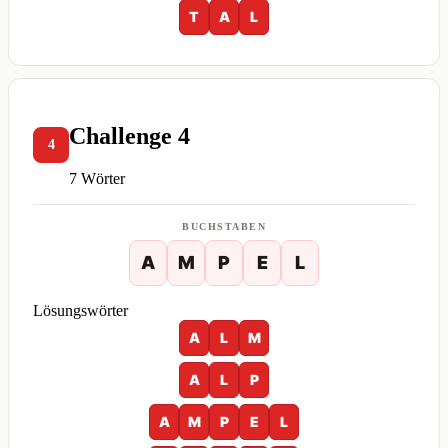
T
A
L
Challenge 4
4
7 Wörter
BUCHSTABEN
A
M
P
E
L
Lösungswörter
A
L
M
A
L
P
A
M
P
E
L