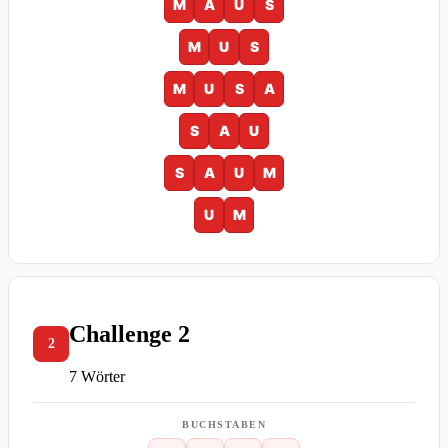
M
A
U
S
M
U
S
M
U
S
A
S
A
U
S
A
U
M
U
M
Challenge 2
2
7 Wörter
BUCHSTABEN