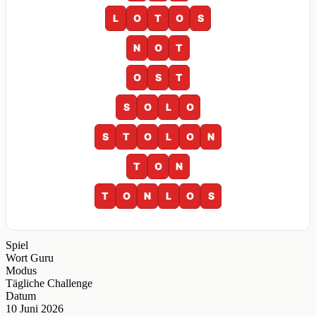
L
O
T
O
S
N
O
T
O
S
T
S
O
L
O
S
T
O
L
O
N
T
O
N
T
O
N
L
O
S
Spiel
Wort Guru
Modus
Tägliche Challenge
Datum
10 Juni 2026