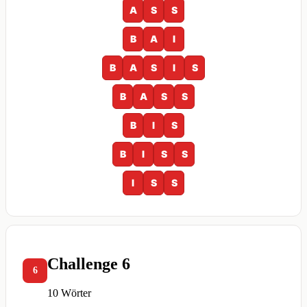
A
S
S
B
A
I
B
A
S
I
S
B
A
S
S
B
I
S
B
I
S
S
I
S
S
Challenge 6
6
10 Wörter