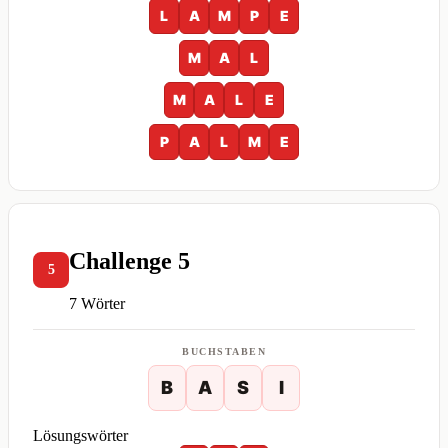
L
A
M
P
E
M
A
L
M
A
L
E
P
A
L
M
E
Challenge 5
5
7 Wörter
BUCHSTABEN
B
A
S
I
Lösungswörter