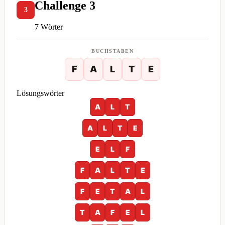
Challenge 3
3
7 Wörter
BUCHSTABEN
F
A
L
T
E
Lösungswörter
A
L
T
A
L
T
E
E
L
F
F
A
L
T
E
F
E
T
A
L
T
A
F
E
L