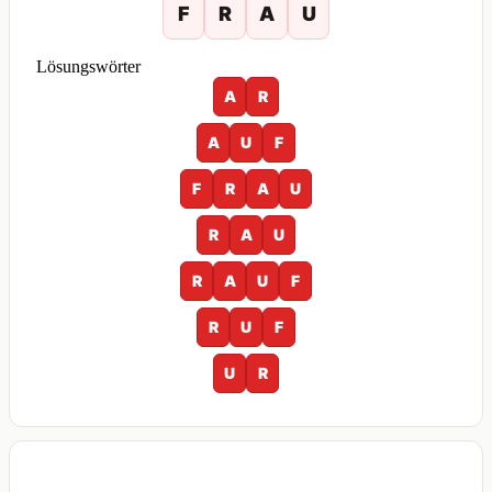
F
R
A
U
Lösungswörter
A
R
A
U
F
F
R
A
U
R
A
U
R
A
U
F
R
U
F
U
R