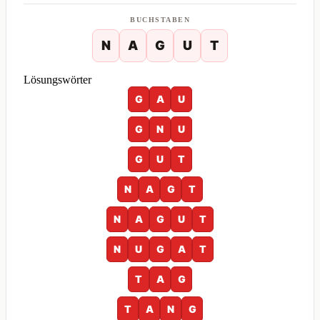
BUCHSTABEN
N
A
G
U
T
Lösungswörter
G
A
U
G
N
U
G
U
T
N
A
G
T
N
A
G
U
T
N
U
G
A
T
T
A
G
T
A
N
G