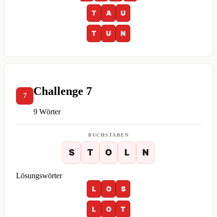
T
A
U
T
U
N
Challenge 7
7
9 Wörter
BUCHSTABEN
S
T
O
L
N
Lösungswörter
L
O
S
L
O
T