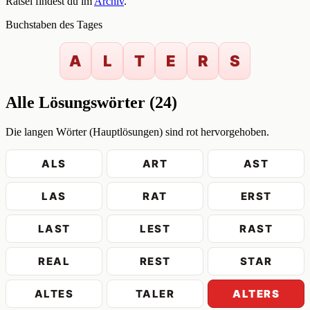
Rätsel findest du im
Archiv
.
Buchstaben des Tages
A
L
T
E
R
S
Alle Lösungswörter (24)
Die langen Wörter (Hauptlösungen) sind rot hervorgehoben.
ALS
ART
AST
LAS
RAT
ERST
LAST
LEST
RAST
REAL
REST
STAR
ALTES
TALER
ALTERS