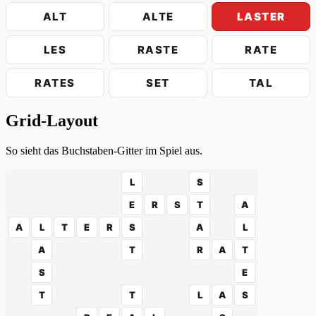
ALT
ALTE
LASTER
LES
RASTE
RATE
RATES
SET
TAL
Grid-Layout
So sieht das Buchstaben-Gitter im Spiel aus.
L
S
E
R
S
T
A
A
L
T
E
R
S
A
L
A
T
R
A
T
S
E
T
T
L
A
S