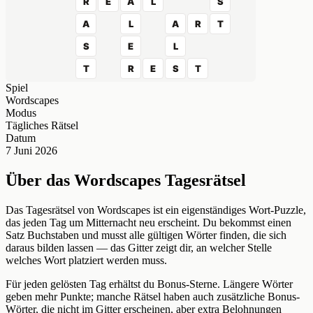
R
E
A
L
S
A
L
A
R
T
S
E
L
T
R
E
S
T
Spiel
Wordscapes
Modus
Tägliches Rätsel
Datum
7 Juni 2026
Über das Wordscapes Tagesrätsel
Das Tagesrätsel von Wordscapes ist ein eigenständiges Wort-Puzzle,
das jeden Tag um Mitternacht neu erscheint. Du bekommst einen
Satz Buchstaben und musst alle gültigen Wörter finden, die sich
daraus bilden lassen — das Gitter zeigt dir, an welcher Stelle
welches Wort platziert werden muss.
Für jeden gelösten Tag erhältst du Bonus-Sterne. Längere Wörter
geben mehr Punkte; manche Rätsel haben auch zusätzliche Bonus-
Wörter, die nicht im Gitter erscheinen, aber extra Belohnungen