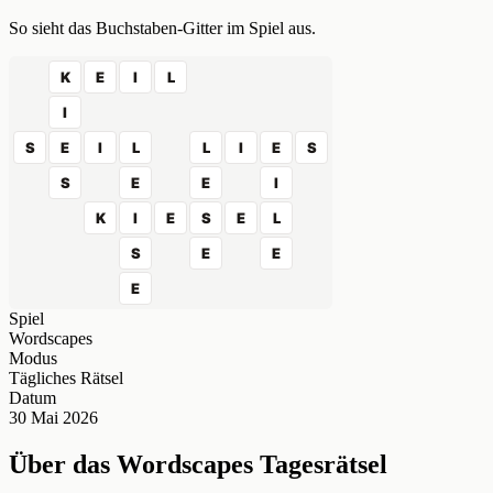
So sieht das Buchstaben-Gitter im Spiel aus.
K
E
I
L
I
S
E
I
L
L
I
E
S
S
E
E
I
K
I
E
S
E
L
S
E
E
E
Spiel
Wordscapes
Modus
Tägliches Rätsel
Datum
30 Mai 2026
Über das Wordscapes Tagesrätsel