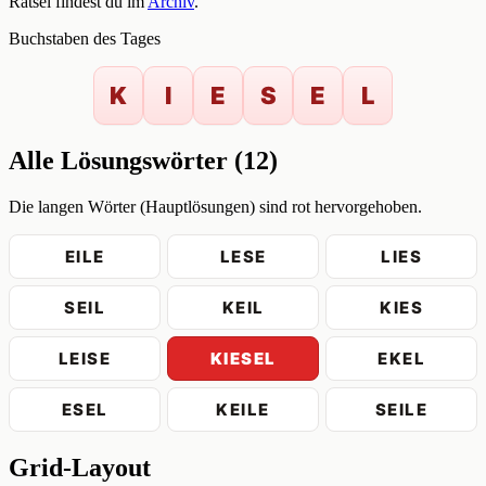
Rätsel findest du im
Archiv
.
Buchstaben des Tages
K
I
E
S
E
L
Alle Lösungswörter (12)
Die langen Wörter (Hauptlösungen) sind rot hervorgehoben.
EILE
LESE
LIES
SEIL
KEIL
KIES
LEISE
KIESEL
EKEL
ESEL
KEILE
SEILE
Grid-Layout