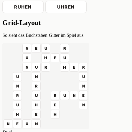
RUHEN
UHREN
Grid-Layout
So sieht das Buchstaben-Gitter im Spiel aus.
N
E
U
R
U
H
E
U
N
U
R
H
E
R
U
N
U
N
R
N
R
U
R
U
N
E
U
H
E
N
H
E
H
N
E
U
N
Spiel