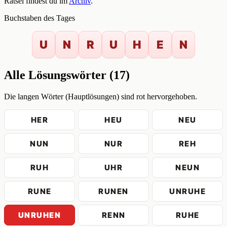
Rätsel findest du im
Archiv
.
Buchstaben des Tages
U
N
R
U
H
E
N
Alle Lösungswörter (17)
Die langen Wörter (Hauptlösungen) sind rot hervorgehoben.
HER
HEU
NEU
NUN
NUR
REH
RUH
UHR
NEUN
RUNE
RUNEN
UNRUHE
UNRUHEN
RENN
RUHE