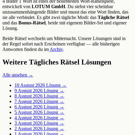
4 Bilder 1 Wort ist eines der beliebtesten Wort-Rätselspiele,
entwickelt von
LOTUM GmbH
. Du siehst vier scheinbar
unzusammenhängende Bilder und musst das eine Wort finden, das
sie alle verbindet. Es gibt zwei tägliche Modi: das
Tägliche Rätsel
und das
Bonus-Rätsel
, beide mit eigenem Bilder-Set und eigener
Lösung.
Beide Rätsel wechseln um Mitternacht. Unsere Lösungen sind in
der Regel sofort nach Erscheinen verfügbar — alle bisherigen
Antworten findest du im
Archiv
.
Weitere Tägliches Rätsel Lösungen
Alle ansehen →
10 August 2026
Lösung →
9 August 2026
Lösung →
8 August 2026
Lösung →
7 August 2026
Lösung →
6 August 2026
Lösung →
5 August 2026
Lösung →
4 August 2026
Lösung →
3 August 2026
Lösung →
2 August 2026
Lösung →
1 August 2026
Lösung →