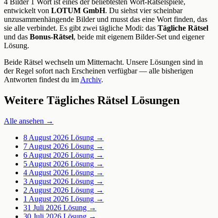
4 Bilder 1 Wort ist eines der beliebtesten Wort-Rätselspiele,
entwickelt von
LOTUM GmbH
. Du siehst vier scheinbar
unzusammenhängende Bilder und musst das eine Wort finden, das
sie alle verbindet. Es gibt zwei tägliche Modi: das
Tägliche Rätsel
und das
Bonus-Rätsel
, beide mit eigenem Bilder-Set und eigener
Lösung.
Beide Rätsel wechseln um Mitternacht. Unsere Lösungen sind in
der Regel sofort nach Erscheinen verfügbar — alle bisherigen
Antworten findest du im
Archiv
.
Weitere Tägliches Rätsel Lösungen
Alle ansehen →
8 August 2026
Lösung →
7 August 2026
Lösung →
6 August 2026
Lösung →
5 August 2026
Lösung →
4 August 2026
Lösung →
3 August 2026
Lösung →
2 August 2026
Lösung →
1 August 2026
Lösung →
31 Juli 2026
Lösung →
30 Juli 2026
Lösung →