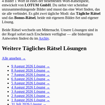
4 Bilder 1 Wort ist eines der beliebtesten Wort-Rätselspiele,
entwickelt von
LOTUM GmbH
. Du siehst vier scheinbar
unzusammenhängende Bilder und musst das eine Wort finden, das
sie alle verbindet. Es gibt zwei tägliche Modi: das
Tägliche Rätsel
und das
Bonus-Rätsel
, beide mit eigenem Bilder-Set und eigener
Lösung.
Beide Rätsel wechseln um Mitternacht. Unsere Lösungen sind in
der Regel sofort nach Erscheinen verfügbar — alle bisherigen
Antworten findest du im
Archiv
.
Weitere Tägliches Rätsel Lösungen
Alle ansehen →
9 August 2026
Lösung →
8 August 2026
Lösung →
7 August 2026
Lösung →
6 August 2026
Lösung →
5 August 2026
Lösung →
4 August 2026
Lösung →
3 August 2026
Lösung →
2 August 2026
Lösung →
1 August 2026
Lösung →
31 Juli 2026
Lösung →